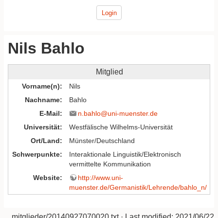
Login
Nils Bahlo
Mitglied
Vorname(n)
Nils
Nachname
Bahlo
E-Mail
n.bahlo@uni-muenster.de
Universität
Westfälische Wilhelms-Universität
Ort/Land
Münster/Deutschland
Schwerpunkte
Interaktionale Linguistik/Elektronisch
vermittelte Kommunikation
Website
http://www.uni-
muenster.de/Germanistik/Lehrende/bahlo_n/
mitglieder/20140927070020.txt
· Last modified:
2021/06/22